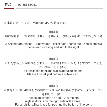
FAX
03(3863)9251
※地図をクリックするとgoogleMAPが開きます。
地図①
JR秋葉原駅 『昭和通口改札』 を出たら、横断歩道を渡って右折して下さ
い。
JR Akihabara Station ” Showadori ticket gate ” come out. Please cross a
pedestrian crossing and turn to the right.
地図②
右折をすると50M程進むと東京メトロの地下鉄出口がありますので、手前を
左へ曲がって下さい。
It turns to the right and walks about 50 meters.
Please turn left just before a subway exit.
地図③
左折をして200M程進むと右側にガラス張の扉がありますので、インターホン
を押して下さい。
Please go straight on about 200 meters.
A glass door is on the right side of the street.
For all visitors,Thank you for pushing the button of intercom.