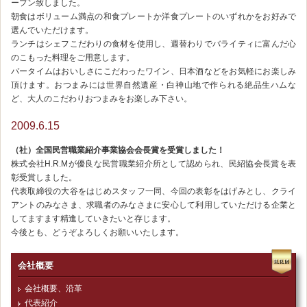
ープン致しました。
朝食はボリューム満点の和食プレートか洋食プレートのいずれかをお好みで
選んでいただけます。
ランチはシェフこだわりの食材を使用し、週替わりでバライティに富んだ心
のこもった料理をご用意します。
バータイムはおいしさにこだわったワイン、日本酒などをお気軽にお楽しみ
頂けます。おつまみには世界自然遺産・白神山地で作られる絶品生ハムな
ど、大人のこだわりおつまみをお楽しみ下さい。
2009.6.15
（社）全国民営職業紹介事業協会会長賞を受賞しました！
株式会社H.R.Mが優良な民営職業紹介所として認められ、民紹協会長賞を表
彰受賞しました。
代表取締役の大谷をはじめスタッフ一同、今回の表彰をはげみとし、クライ
アントのみなさま、求職者のみなさまに安心して利用していただける企業と
してますます精進していきたいと存じます。
今後とも、どうぞよろしくお願いいたします。
会社概要
会社概要、沿革
代表紹介