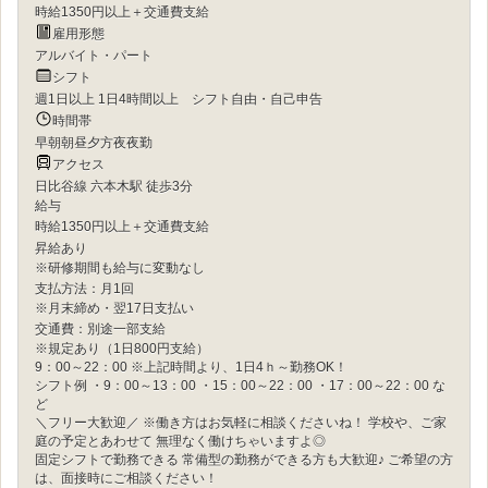
時給1350円以上＋交通費支給
雇用形態
アルバイト・パート
シフト
週1日以上 1日4時間以上 シフト自由・自己申告
時間帯
早朝
朝
昼
夕方
夜
夜勤
アクセス
日比谷線 六本木駅 徒歩3分
給与
時給1350円以上＋交通費支給
昇給あり
※研修期間も給与に変動なし
支払方法：
月1回
※月末締め・翌17日支払い
交通費：
別途一部支給
※規定あり（1日800円支給）
9：00～22：00 ※上記時間より、1日4ｈ～勤務OK！
シフト例 ・9：00～13：00 ・15：00～22：00 ・17：00～22：00 な
ど
＼フリー大歓迎／ ※働き方はお気軽に相談くださいね！ 学校や、ご家
庭の予定とあわせて 無理なく働けちゃいますよ◎
固定シフトで勤務できる 常備型の勤務ができる方も大歓迎♪ ご希望の方
は、面接時にご相談ください！